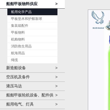
船舶甲板物料供应
>
船用化学产品
甲板垫木和护舷靠球
集装箱配件
甲板物料
机舱物料
消防救生用品
航海用品
绳缆
新造船设备
>
空压机及备件
>
液压马达
>
船舶甲板轮机设备、配件供
>
应
船用电气、灯具
>