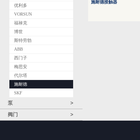
施耐德接触器
优利多
VORSUN
福禄克
博世
斯特劳勃
ABB
西门子
梅思安
代尔塔
施耐德
SKF
泵
>
阀门
>