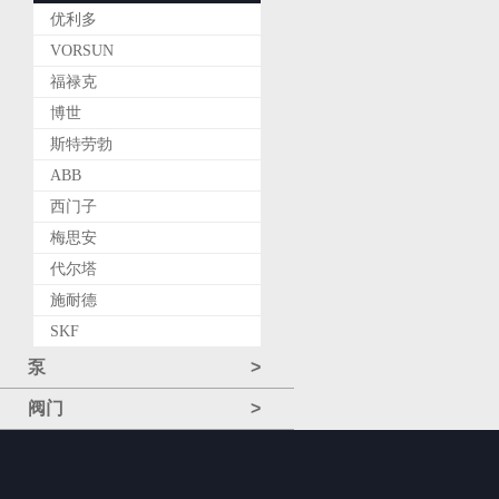
优利多
VORSUN
福禄克
博世
斯特劳勃
ABB
西门子
梅思安
代尔塔
施耐德
SKF
泵
>
阀门
>