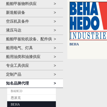
船舶甲板物料供应
>
新造船设备
>
空压机及备件
>
液压马达
>
船舶甲板轮机设备、配件供
>
BEHA
应
船用电气、灯具
>
船用油类和油漆供应
>
专业工具供应
>
定制产品
>
知名品牌代理
>
BAHCO
恩派克
BEHA