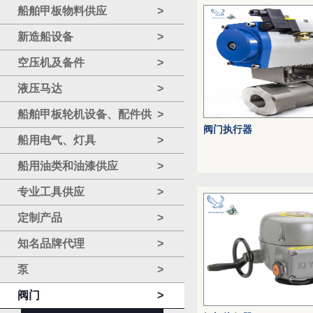
船舶甲板物料供应
>
新造船设备
>
空压机及备件
>
液压马达
>
船舶甲板轮机设备、配件供
>
阀门执行器
应
船用电气、灯具
>
船用油类和油漆供应
>
专业工具供应
>
定制产品
>
知名品牌代理
>
泵
>
阀门
>