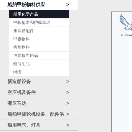
船舶甲板物料供应
>
船用化学产品
甲板垫木和护舷靠球
集装箱配件
甲板物料
机舱物料
消防救生用品
航海用品
绳缆
新造船设备
>
空压机及备件
>
液压马达
>
船舶甲板轮机设备、配件供
>
应
船用电气、灯具
>