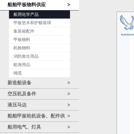
船舶甲板物料供应
>
船用化学产品
甲板垫木和护舷靠球
集装箱配件
甲板物料
机舱物料
消防救生用品
航海用品
绳缆
新造船设备
>
空压机及备件
>
液压马达
>
船舶甲板轮机设备、配件供
>
应
船用电气、灯具
>