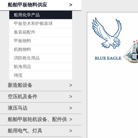
船舶甲板物料供应
>
船用化学产品
甲板垫木和护舷靠球
集装箱配件
甲板物料
机舱物料
消防救生用品
航海用品
绳缆
新造船设备
>
空压机及备件
>
液压马达
>
船舶甲板轮机设备、配件供
>
应
船用电气、灯具
>