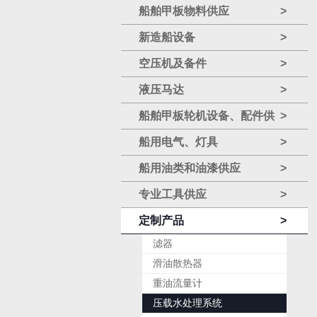
船舶甲板物料供应
>
新造船设备
>
空压机及备件
>
液压马达
>
船舶甲板轮机设备、配件供
>
应
船用电气、灯具
>
船用油类和油漆供应
>
专业工具供应
>
定制产品
>
滤器
滑油散热器
重油流量计
压载水处理系统