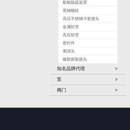
船舶脱硫装置
尾轴螺栓
高压不锈钢卡套接头
金属软管
高压软管
密封件
测深头
橡胶膨胀接头
知名品牌代理
>
泵
>
阀门
>