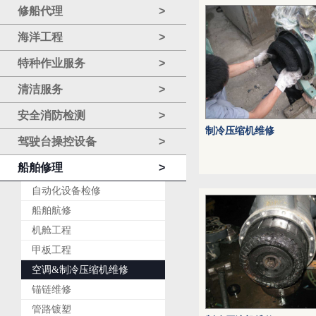
修船代理
>
海洋工程
>
特种作业服务
>
清洁服务
>
安全消防检测
>
制冷压缩机维修
驾驶台操控设备
>
船舶修理
>
自动化设备检修
船舶航修
机舱工程
甲板工程
空调&制冷压缩机维修
锚链维修
管路镀塑