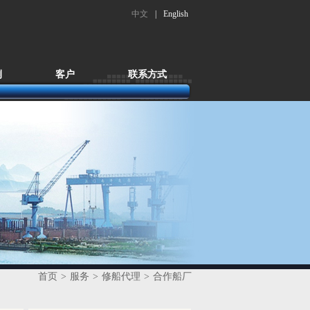
中文
|
English
例
客户
联系方式
首页
>
服务
>
修船代理
>
合作船厂