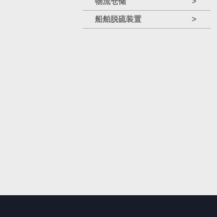
物流仓储
>
船舶脱硫装置
>