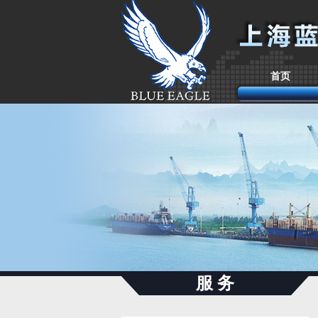
首页
服 务