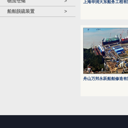
物流仓储
>
上海华润大东船务工程有
船舶脱硫装置
>
舟山万邦永跃船舶修造有